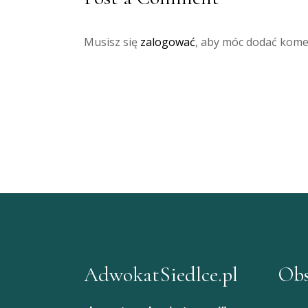
Musisz się
zalogować
, aby móc dodać kome
AdwokatSiedlce.pl
Obs