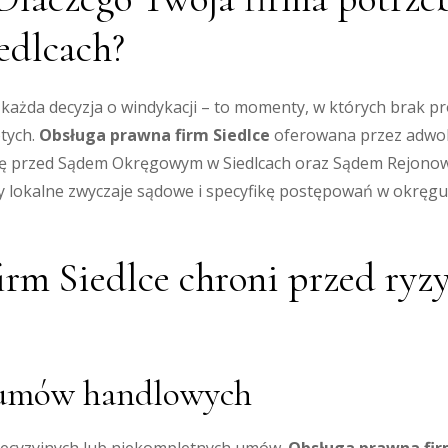
edlcach?
każda decyzja o windykacji – to momenty, w których brak 
otych.
Obsługa prawna firm Siedlce
oferowana przez adwoka
ję przed Sądem Okręgowym w Siedlcach oraz Sądem Rejonowy
 lokalne zwyczaje sądowe i specyfikę postępowań w okręgu s
irm Siedlce chroni przed ry
ja umów handlowych