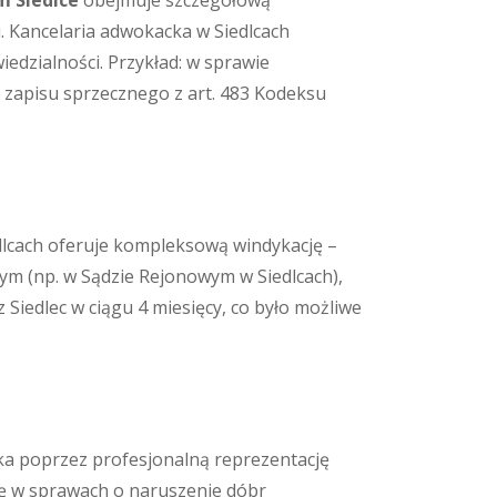
m Siedlce
obejmuje szczegółową
. Kancelaria adwokacka w Siedlcach
edzialności. Przykład: w sprawie
u zapisu sprzecznego z art. 483 Kodeksu
edlcach oferuje kompleksową windykację –
m (np. w Sądzie Rejonowym w Siedlcach),
 Siedlec w ciągu 4 miesięcy, co było możliwe
ka poprzez profesjonalną reprezentację
ię w sprawach o naruszenie dóbr