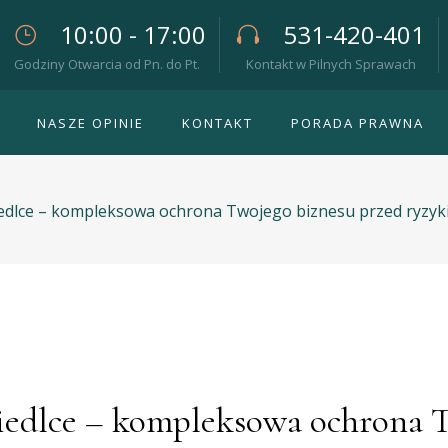
10:00 - 17:00
531-420-401
Godziny Otwarcia od Pn. do Pt.
Kontakt w Pilnych Sprawach
NASZE OPINIE
KONTAKT
PORADA PRAWNA
iedlce – kompleksowa ochrona Twojego biznesu przed ryzy
iedlce – kompleksowa ochrona T