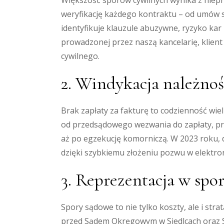
Większość sporów cywilnych wynika z niep
weryfikację każdego kontraktu – od umów s
identyfikuje klauzule abuzywne, ryzyko kar
prowadzonej przez naszą kancelarię, klient
cywilnego.
2. Windykacja należnoś
Brak zapłaty za fakturę to codzienność wie
od przedsądowego wezwania do zapłaty, pr
aż po egzekucję komorniczą. W 2023 roku, dz
dzięki szybkiemu złożeniu pozwu w elekt
3. Reprezentacja w spo
Spory sądowe to nie tylko koszty, ale i stra
przed Sądem Okręgowym w Siedlcach oraz S