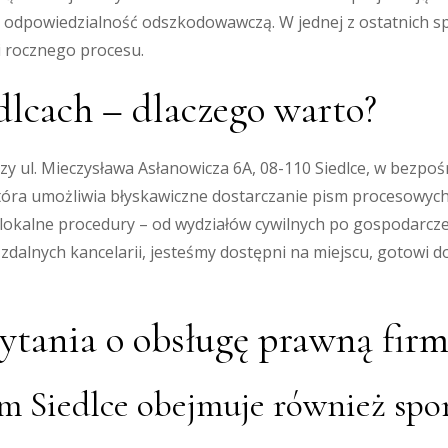
 odpowiedzialność odszkodowawczą. W jednej z ostatnich s
i rocznego procesu.
lcach – dlaczego warto?
przy ul. Mieczysława Asłanowicza 6A, 08-110 Siedlce, w bezp
która umożliwia błyskawiczne dostarczanie pism procesowyc
lokalne procedury – od wydziałów cywilnych po gospodarcze
 zdalnych kancelarii, jesteśmy dostępni na miejscu, gotowi d
ytania o obsługę prawną firm
rm Siedlce obejmuje również sp