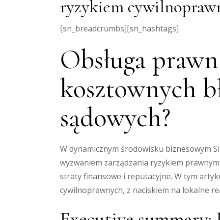
ryzykiem cywilnopra
[sn_breadcrumbs][sn_hashtags]
Obsługa prawna
kosztownych b
sądowych?
W dynamicznym środowisku biznesowym Siedl
wyzwaniem zarządzania ryzykiem prawnym
straty finansowe i reputacyjne. W tym art
cywilnoprawnych, z naciskiem na lokalne re
Executive summary: 