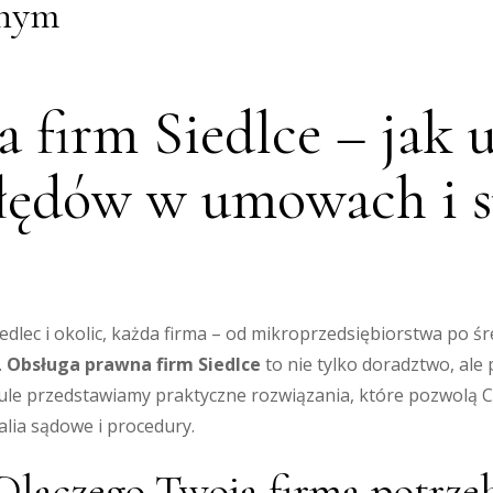
wnym
 firm Siedlce – jak 
łędów w umowach i 
ec i okolic, każda firma – od mikroprzedsiębiorstwa po śre
.
Obsługa prawna firm Siedlce
to nie tylko doradztwo, ale
ykule przedstawiamy praktyczne rozwiązania, które pozwolą 
alia sądowe i procedury.
Dlaczego Twoja firma potrze