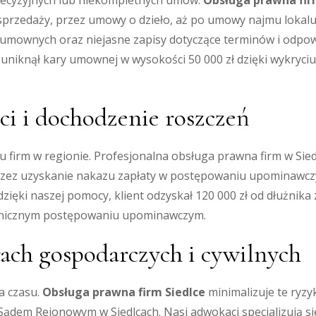
recyzyjnych lub niekompletnych umów.
Obsługa prawna fir
przedaży, przez umowy o dzieło, aż po umowy najmu lokalu
 umownych oraz niejasne zapisy dotyczące terminów i odpowi
 uniknął kary umownej w wysokości 50 000 zł dzięki wykryci
ci i dochodzenie roszczeń
lu firm w regionie. Profesjonalna obsługa prawna firm w Si
zez uzyskanie nakazu zapłaty w postępowaniu upominawczy
ięki naszej pomocy, klient odzyskał 120 000 zł od dłużnika z
ronicznym postępowaniu upominawczym.
rach gospodarczych i cywilnych
ta czasu.
Obsługa prawna firm Siedlce
minimalizuje te ryzy
ądem Rejonowym w Siedlcach. Nasi adwokaci specjalizują s