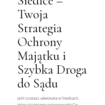
Siedlce –
Twoja
Strategia
Ochrony
Majątku i
Szybka Droga
do Sądu
Jeśli szukasz adwokata w Siedlcach,
który skutecznie przeprowadzi Cię