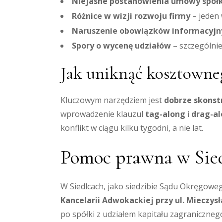
Niejasne postanowienia umowy spółk
Różnice w wizji rozwoju firmy
– jeden 
Naruszenie obowiązków informacyjn
Spory o wycenę udziałów
– szczególnie
Jak uniknąć kosztowne
Kluczowym narzędziem jest
dobrze skons
wprowadzenie klauzul
tag-along
i
drag-a
konflikt w ciągu kilku tygodni, a nie lat.
Pomoc prawna w Sied
W Siedlcach, jako siedzibie Sądu Okręgow
Kancelarii Adwokackiej przy ul. Mieczy
po spółki z udziałem kapitału zagraniczneg