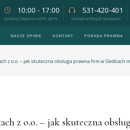
10:00 - 17:00
531-420-401
Godziny Otwarcia od Pn. do Pt.
Kontakt w Pilnych Sprawach
NASZE OPINIE
KONTAKT
PORADA PRAWNA
ach z o.o. – jak skuteczna obsługa prawna firm w Siedlcach m
ach z o.o. – jak skuteczna obsł