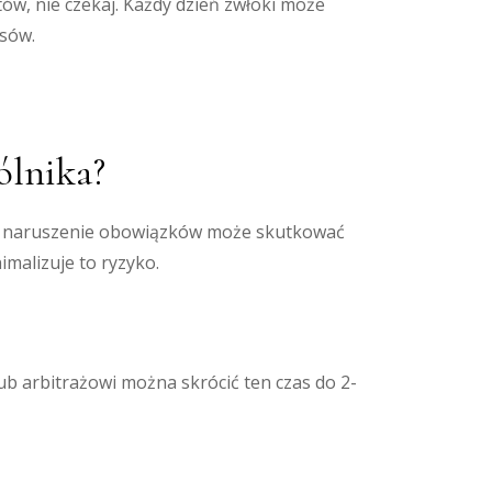
ów, nie czekaj. Każdy dzień zwłoki może
esów.
ólnika?
ce naruszenie obowiązków może skutkować
imalizuje to ryzyko.
ub arbitrażowi można skrócić ten czas do 2-