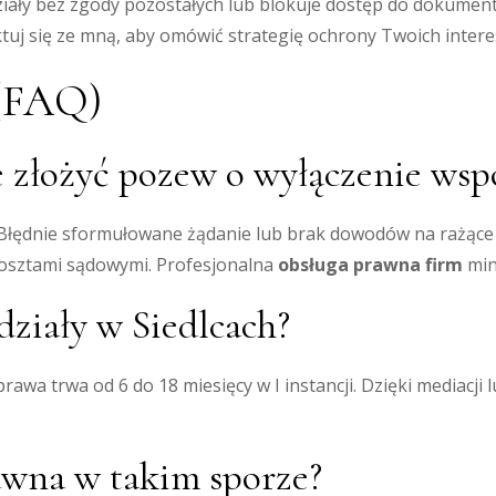
ziały bez zgody pozostałych lub blokuje dostęp do dokument
ktuj się ze mną, aby omówić strategię ochrony Twoich inter
 (FAQ)
 złożyć pozew o wyłączenie wsp
e. Błędnie sformułowane żądanie lub brak dowodów na rażą
osztami sądowymi. Profesjonalna
obsługa prawna firm
min
działy w Siedlcach?
a trwa od 6 do 18 miesięcy w I instancji. Dzięki mediacji l
rawna w takim sporze?