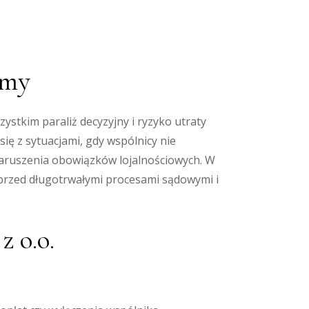
rmy
ystkim paraliż decyzyjny i ryzyko utraty
ię z sytuacjami, gdy wspólnicy nie
 naruszenia obowiązków lojalnościowych. W
przed długotrwałymi procesami sądowymi i
 o.o.