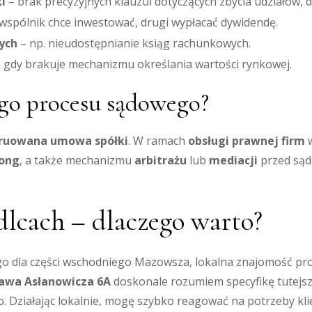
i
– brak precyzyjnych klauzul dotyczących zbycia udziałów, d
wspólnik chce inwestować, drugi wypłacać dywidendę.
ych
– np. nieudostępnianie ksiąg rachunkowych.
 gdy brakuje mechanizmu określania wartości rynkowej.
go procesu sądowego?
truowana umowa spółki
. W ramach
obsługi prawnej firm
w
long
, a także mechanizmu
arbitrażu
lub
mediacji
przed sąd
lcach – dlaczego warto?
ego dla części wschodniego Mazowsza, lokalna znajomość p
sława Asłanowicza 6A
doskonale rozumiem specyfikę tutejsz
o. Działając lokalnie, mogę szybko reagować na potrzeby kl