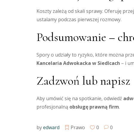
Koszty zależą od skali sprawy. Oferuję prz
ustalamy podczas pierwszej rozmowy.
Podsumowanie – chro
Spory o udziały to ryzyko, które można prze
Kancelaria Adwokacka w Siedlcach
– i u
Zadzwoń lub napisz
Aby umówić się na spotkanie, odwiedź
adwo
profesjonalną
obsługę prawną firm
.
by
edward
Prawo
0
0