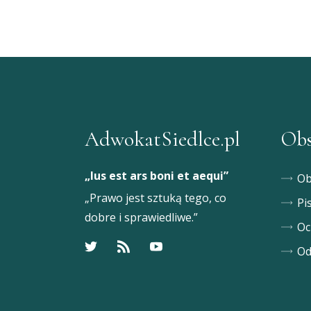
AdwokatSiedlce.pl
Obs
„Ius est ars boni et aequi”
Ob
„Prawo jest sztuką tego, co
Pi
dobre i sprawiedliwe.”
Oc
Od