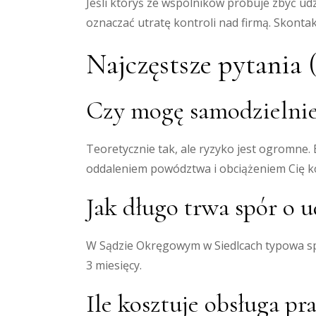
Jeśli któryś ze wspólników próbuje zbyć ud
oznaczać utratę kontroli nad firmą. Skonta
Najczęstsze pytania
Czy mogę samodzielnie
Teoretycznie tak, ale ryzyko jest ogromn
oddaleniem powództwa i obciążeniem Cię k
Jak długo trwa spór o u
W Sądzie Okręgowym w Siedlcach typowa spraw
3 miesięcy.
Ile kosztuje obsługa p